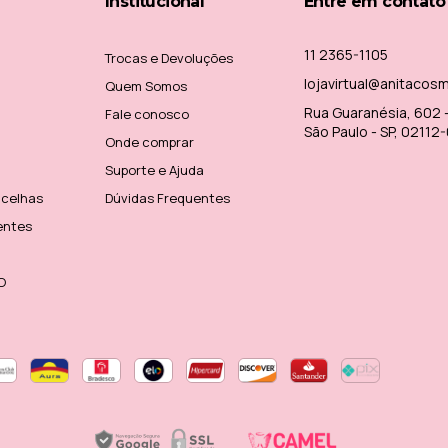
Institucional
Entre em contato
11 2365-1105
Trocas e Devoluções
lojavirtual@anitacos
Quem Somos
Rua Guaranésia, 602 - 
Fale conosco
São Paulo - SP, 02112
Onde comprar
Suporte e Ajuda
ncelhas
Dúvidas Frequentes
entes
O