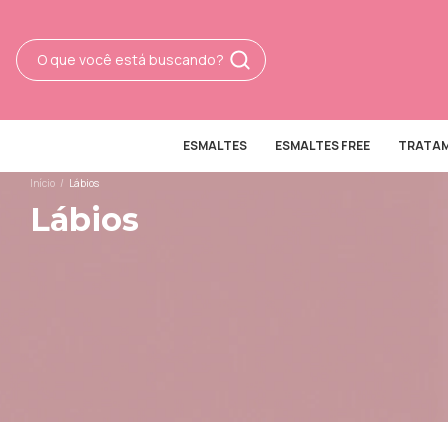
ESMALTES
ESMALTES FREE
TRATA
Início
/
Lábios
Lábios