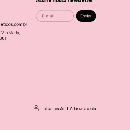
Assine nossa newsletter
meticos.com.br
Vila Maria,
-001
Iniciar sessão
|
Criar uma conta